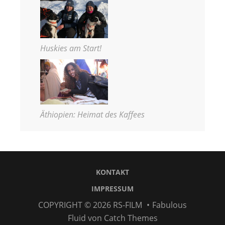
Huskies am Start!
Äthiopien: Heimat des Kaffees
KONTAKT
IMPRESSUM
COPYRIGHT © 2026
RS-FILM
•
Fabulous
Fluid von
Catch Themes