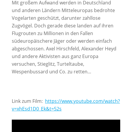
Mit großem Aufwand werden in Deutschland
und anderen Ländern Mitteleuropas bedrohte
Vogelarten geschützt, darunter zahllose
Zugvögel. Doch gerade diese landen auf ihren
Flugrouten zu Millionen in den Fallen
südeuropäischere Jäger oder werden einfach
abgeschossen. Axel Hirschfeld, Alexander Heyd
und andere Aktivisten aus ganz Europa
versuchen, Stieglitz, Turteltaube,
Wespenbussard und Co. zu retten…
Link zum Film:
https://www.youtube.com/watch?
v=xhEsd1D0_Ek&t=52s