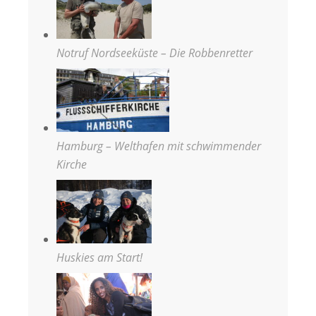
Notruf Nordseeküste – Die Robbenretter
Hamburg – Welthafen mit schwimmender
Kirche
Huskies am Start!